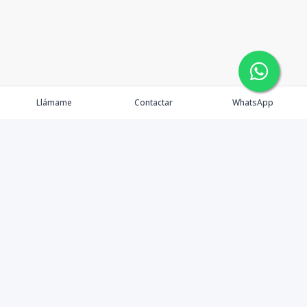
Llámame
Contactar
WhatsApp
Somos una empresa que brinda soluciones a las
inversiones inmobiliarias de nuestros clientes de
manera ágil e innovadora en cualquier etapa de su vida