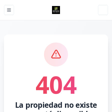
Toggle navigation menu
Toggl
404
La propiedad no existe