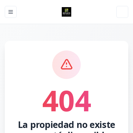
Toggle navigation menu
Toggl
404
La propiedad no existe