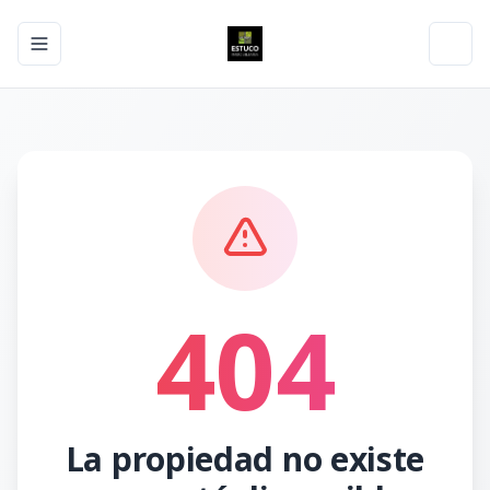
Toggle navigation menu
Toggl
404
La propiedad no existe